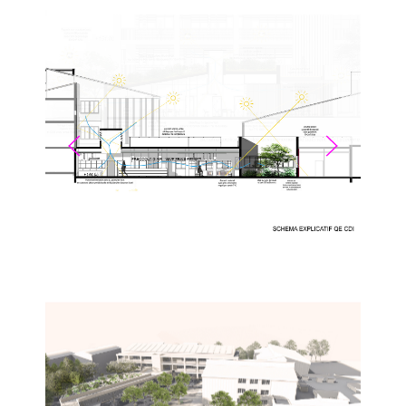
et la lumière naturelle sont optimisées pour offrir un
environnement intérieur sain et confortable tout au
long de l'année, réduisant ainsi la dépendance
aux systèmes mécaniques.
Enfin, le projet s'intègre harmonieusement dans le
paysage existant, offrant aux élèves un cadre de
vie agréable et propice à l'apprentissage, tout en
respectant les principes de durabilité et de qualité
de vie.
A3 SCHEMA QE CDI
A3 SCHEMA QE VIE LYCEENNE