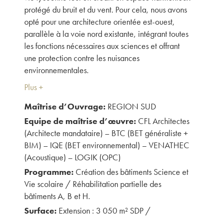
protégé du bruit et du vent. Pour cela, nous avons
opté pour une architecture orientée est-ouest,
parallèle à la voie nord existante, intégrant toutes
les fonctions nécessaires aux sciences et offrant
une protection contre les nuisances
environnementales.
Le bâtiment de vie lycéenne, situé à l'ouest,
Plus +
s'intègre parfaitement dans le paysage naturel,
Maîtrise d’Ouvrage:
REGION SUD
offrant une façade sur la cour arborée et une
Equipe de maîtrise d’œuvre:
CFL Architectes
promenade apaisante le long de sa toiture
(Architecte mandataire) – BTC (BET généraliste +
végétalisée. Cette toiture devient un espace
BIM) – IQE (BET environnemental) – VENATHEC
d'agrément avec des plantes odorantes et
(Acoustique) – LOGIK (OPC)
colorées, offrant une qualité visuelle et olfactive
aux occupants.
Programme:
Création des bâtiments Science et
Vie scolaire / Réhabilitation partielle des
La conception générale du projet s'articule autour
bâtiments A, B et H.
d'un espace paysager continu, favorisant la
Surface:
Extension : 3 050 m² SDP /
communication et la circulation des élèves, des